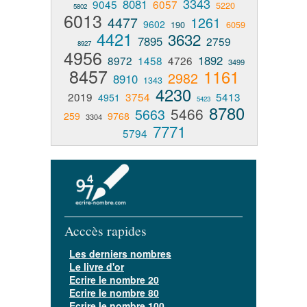
3343
8081
9045
6057
5220
5802
6013
4477
1261
9602
190
6059
4421
3632
7895
2759
8927
4956
1892
8972
1458
4726
3499
8457
1161
2982
8910
1343
4230
2019
3754
5413
4951
5423
8780
5466
5663
259
9768
3304
7771
5794
Acccès rapides
Les derniers nombres
Le livre d'or
Ecrire le nombre 20
Ecrire le nombre 80
Ecrire le nombre 100