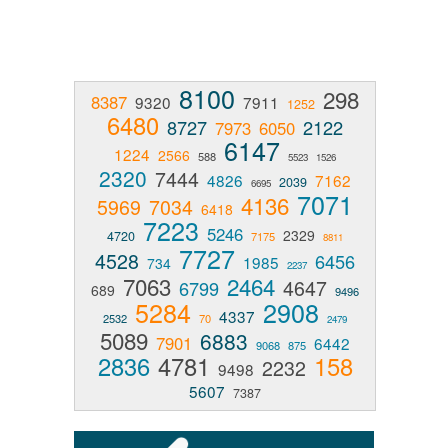
8100
298
8387
9320
7911
1252
6480
8727
2122
7973
6050
6147
1224
2566
588
5523
1526
2320
7444
4826
7162
2039
6695
7071
4136
5969
7034
6418
7223
5246
2329
4720
7175
8811
7727
4528
6456
1985
734
2237
7063
2464
4647
6799
689
9496
5284
2908
4337
2532
70
2479
5089
6883
7901
6442
9068
875
2836
4781
158
2232
9498
5607
7387