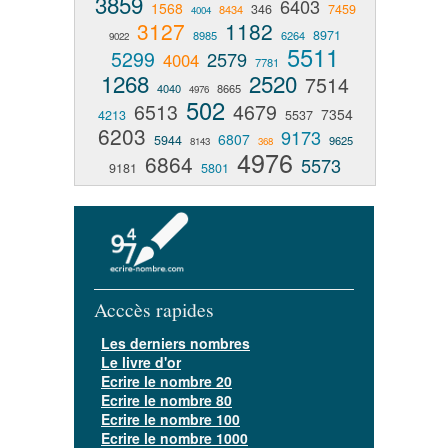
3859
6403
1568
346
7459
8434
4004
3127
1182
8971
8985
6264
9022
5511
5299
2579
4004
7781
1268
2520
7514
4040
8665
4976
502
6513
4679
7354
4213
5537
6203
9173
6807
5944
9625
8143
368
4976
6864
5573
9181
5801
Acccès rapides
Les derniers nombres
Le livre d'or
Ecrire le nombre 20
Ecrire le nombre 80
Ecrire le nombre 100
Ecrire le nombre 1000