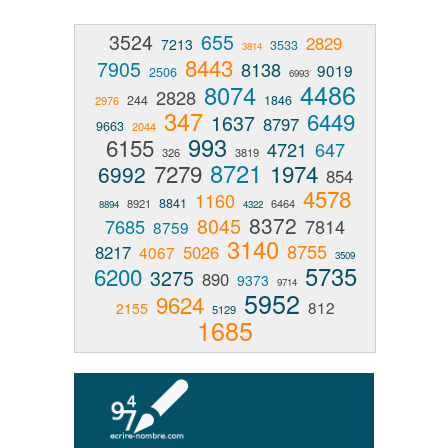
3524
655
2829
7213
3533
3814
8443
7905
8138
9019
2506
6993
4486
8074
2828
244
1846
2976
347
6449
1637
8797
9663
2044
993
6155
4721
647
326
3819
8721
7279
1974
6992
854
4578
1160
8841
8921
6464
8894
4322
8372
8045
7685
7814
8759
3140
8755
8217
5026
4067
3509
5735
6200
3275
890
9373
9714
5952
9624
812
2155
5129
1685