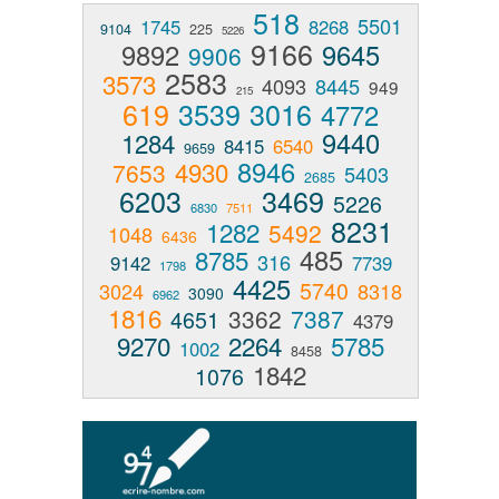
518
5501
1745
8268
9104
225
5226
9166
9892
9645
9906
2583
3573
4093
8445
949
215
619
3539
3016
4772
9440
1284
8415
6540
9659
8946
4930
7653
5403
2685
6203
3469
5226
6830
7511
8231
1282
5492
1048
6436
485
8785
316
9142
7739
1798
4425
5740
3024
8318
3090
6962
1816
3362
7387
4651
4379
9270
2264
5785
1002
8458
1842
1076