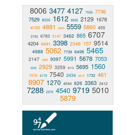
8006
3477
4127
7736
7508
1612
2129
7529
1678
8500
8595
5559
4881
5860
4150
455
8200
6707
865
3462
6783
5147
2152
3398
9514
4204
157
2346
6491
5465
5062
4988
6498
7739
5991
5678
7053
2147
9397
4282
1560
2929
5695
3259
2243
8115
7540
461
2434
1570
1732
6179
6012
8907
1270
3363
626
4044
2412
7288
9719
5010
4540
2976
5879