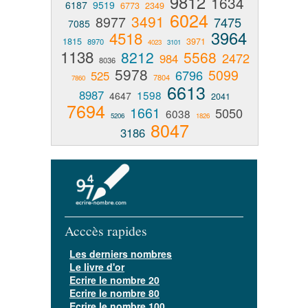
9812
1634
6187
9519
6773
2349
6024
3491
8977
7475
7085
3964
4518
1815
3971
8970
4023
3101
1138
8212
5568
2472
984
8036
5978
5099
6796
525
7804
7860
6613
8987
1598
4647
2041
7694
1661
5050
6038
5206
1826
8047
3186
Acccès rapides
Les derniers nombres
Le livre d'or
Ecrire le nombre 20
Ecrire le nombre 80
Ecrire le nombre 100