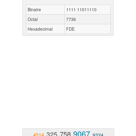
Binaire
1111 11011110
Octal
7736
Hexadecimal
FDE
9067
758
325
4514
9324