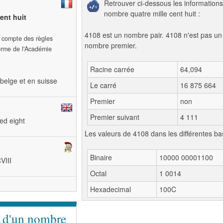
Retrouver ci-dessous les informations
nombre quatre mille cent huit :
cent huit
4108 est un nombre pair. 4108 n'est pas un
t compte des règles
nombre premier.
forme de l'Académie
Racine carrée
64,094
belge et en suisse
Le carré
16 875 664
Premier
non
Premier suivant
4 111
ed eight
Les valeurs de 4108 dans les différentes ba
Binaire
10000 00001100
VIII
Octal
1 0014
Hexadecimal
100C
e d'un nombre