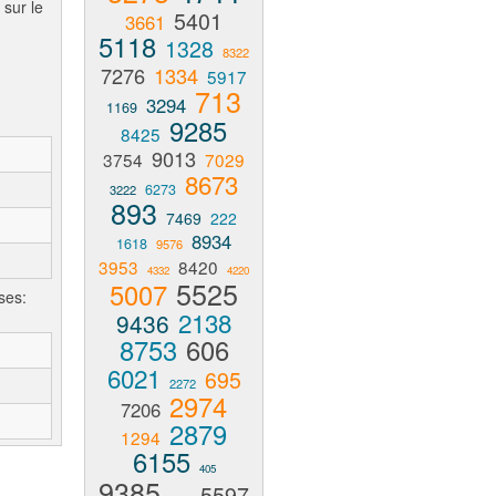
 sur le
5401
3661
5118
1328
8322
7276
1334
5917
713
3294
1169
9285
8425
9013
3754
7029
8673
6273
3222
893
7469
222
8934
1618
9576
3953
8420
4332
4220
5525
5007
ses:
2138
9436
8753
606
6021
695
2272
2974
7206
2879
1294
6155
405
9385
5597