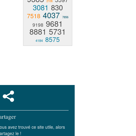
2106
3081
830
4037
7518
7856
9681
9198
8881
5731
8575
4184
artager
ous avez trouvé ce site utile, alors
artagez le !