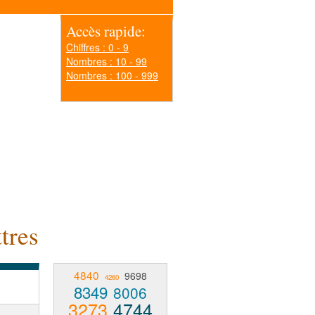
Accès rapide:
Chiffres : 0 - 9
Nombres : 10 - 99
Nombres : 100 - 999
tres
4840
9698
4260
8349
8006
3273
4744