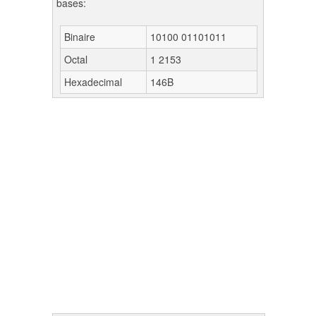
bases:
Binaire
10100 01101011
Octal
1 2153
Hexadecimal
146B