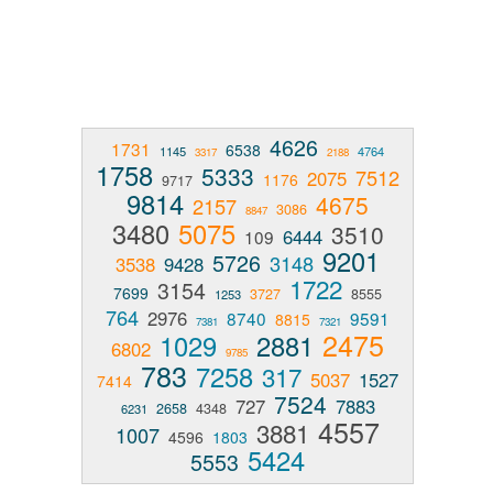
4626
1731
6538
1145
4764
3317
2188
1758
5333
7512
2075
1176
9717
9814
4675
2157
3086
8847
3480
5075
3510
6444
109
9201
5726
3148
3538
9428
1722
3154
7699
3727
8555
1253
764
2976
8740
9591
8815
7381
7321
2475
1029
2881
6802
9785
783
7258
317
5037
1527
7414
7524
727
7883
2658
4348
6231
4557
3881
1007
4596
1803
5424
5553