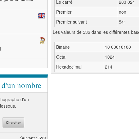
Le carré
283 024
Premier
non
Premier suivant
541
Les valeurs de 532 dans les différentes bas
Binaire
10 00010100
I
Octal
1024
Hexadecimal
214
e d'un nombre
orthographe d'un
-dessous.
Suivant : 533