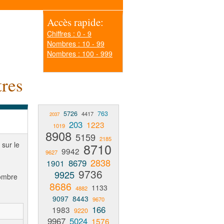
Accès rapide:
Chiffres : 0 - 9
Nombres : 10 - 99
Nombres : 100 - 999
tres
5726
763
4417
2037
203
1223
1019
8908
5159
2185
 sur le
8710
9942
9627
2838
8679
1901
9736
9925
nombre
8686
1133
4882
9097
8443
9670
166
1983
9220
9967
5024
1576