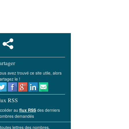
artager
ous avez trouvé ce site utile, alors
artagez le !
lux RSS
ccéder au
flux RSS
des derniers
ombres demandés
 toutes lettres des nombres.