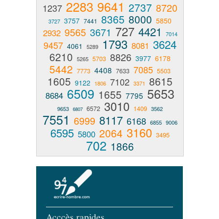
2283
9641
2737
8720
1237
8365
8000
3757
5850
7441
3727
727
4421
9565
3671
2932
7014
1793
3624
9457
8081
4061
5289
6210
8826
3977
6178
5703
5265
5442
7085
4408
7773
7633
5503
1605
8615
7102
9122
1806
3371
6509
5653
1655
8684
7795
3010
6572
1409
9653
3562
6807
7551
8117
6999
6168
6855
9006
3160
6595
2064
5800
3495
702
1866
Acccès rapides