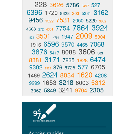
228
3626
5786
527
6497
6396
3162
1720
8328
203
5331
9456
7531
2050
5220
1322
3882
7864
3924
7754
4668
272
4361
2009
3501
1947
5304
823
4761
6596
7068
9570
1916
4465
3606
3876
8088
5417
303
3171
6474
8381
7835
1828
577
6705
9302
876
8725
2362
2624
1620
8034
1469
4208
3218
1653
5312
6003
9299
3241
2305
5849
9704
3062
Acccès rapides