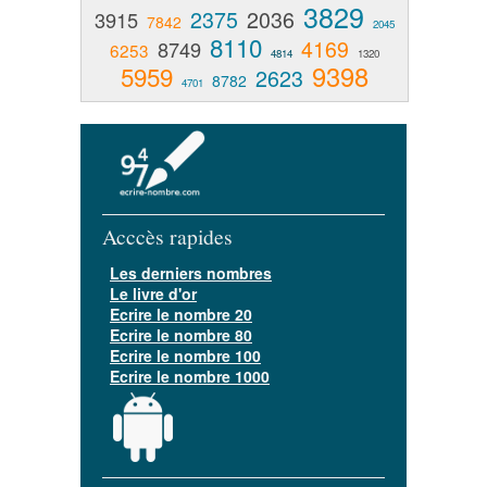
3829
2375
2036
3915
7842
2045
8110
4169
8749
6253
4814
1320
9398
5959
2623
8782
4701
Acccès rapides
Les derniers nombres
Le livre d'or
Ecrire le nombre 20
Ecrire le nombre 80
Ecrire le nombre 100
Ecrire le nombre 1000