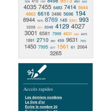
9573
8498
410
3901
7376
1707
8205
4035
7455
7414
5644
6483
194
6616
4863
3486
5696
8769
993
8944
145
5351
7675
4129
4027
3208
3046
2477
3001
6581
7999
4631
6475
6887
9631
2710
1891
459
7800
2831
1450
1561
7995
2064
61
3077
3265
Acccès rapides
Les derniers nombres
Le livre d'or
Ecrire le nombre 20