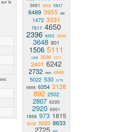
 sur le
3681
5847
9858
3955
6489
266
3331
1472
4650
7517
2396
8853
2856
3648
901
5111
1506
3036
1011
1038
6242
2401
2732
4848
5400
530
5022
ses:
3175
2128
6354
9888
892
2502
2807
8295
2920
6951
973
1815
1858
8633
5020
9032
2725
945