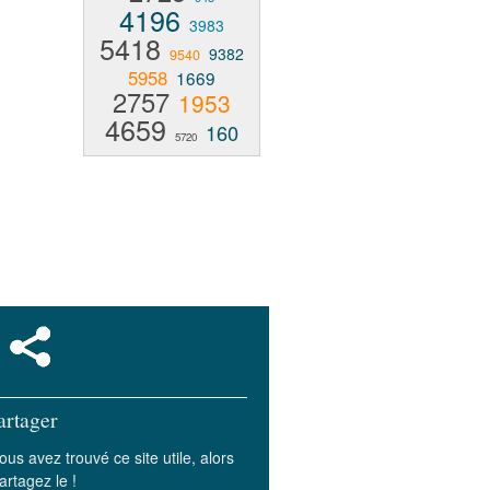
4196
3983
5418
9382
9540
5958
1669
2757
1953
4659
160
5720
artager
ous avez trouvé ce site utile, alors
artagez le !