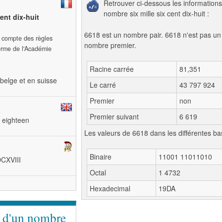
Retrouver ci-dessous les informations
nombre six mille six cent dix-huit :
cent dix-huit
6618 est un nombre pair. 6618 n'est pas un
t compte des règles
nombre premier.
forme de l'Académie
Racine carrée
81,351
belge et en suisse
Le carré
43 797 924
Premier
non
Premier suivant
6 619
d eighteen
Les valeurs de 6618 dans les différentes ba
Binaire
11001 11011010
DCXVIII
Octal
1 4732
Hexadecimal
19DA
e d'un nombre