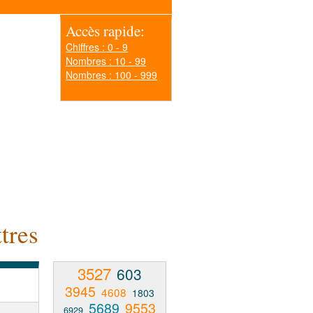
Accès rapide:
Chiffres : 0 - 9
Nombres : 10 - 99
Nombres : 100 - 999
tres
3527
603
3945
4608
1803
5689
9553
6929