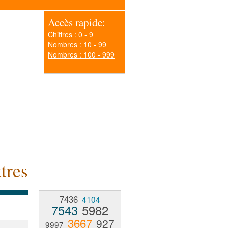
Accès rapide:
Chiffres : 0 - 9
Nombres : 10 - 99
Nombres : 100 - 999
tres
7436
4104
7543
5982
3667
927
9997