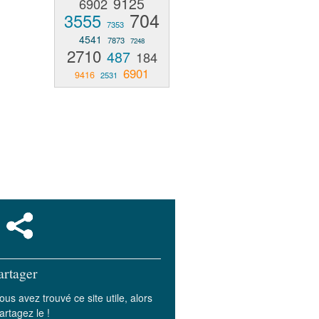
9125
6902
704
3555
7353
4541
7873
7248
2710
487
184
6901
9416
2531
artager
ous avez trouvé ce site utile, alors
artagez le !