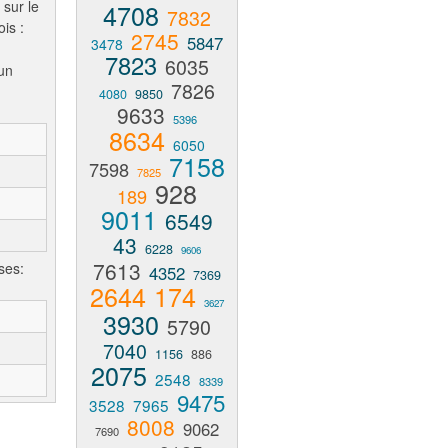
 sur le
4708
7832
is :
2745
5847
3478
7823
6035
un
7826
4080
9850
9633
5396
8634
6050
7158
7598
7825
928
189
9011
6549
43
6228
9606
7613
ses:
4352
7369
2644
174
3627
3930
5790
7040
1156
886
2075
2548
8339
9475
3528
7965
8008
9062
7690