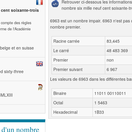
Retrouver ci-dessous les informations
nombre six mille neuf cent soixante-tro
f cent soixante-trois
6963 est un nombre impair. 6963 n'est pas 
t compte des règles
nombre premier.
forme de l'Académie
Racine carrée
83,445
belge et en suisse
Le carré
48 483 369
Premier
non
Premier suivant
6 967
d sixty-three
Les valeurs de 6963 dans les différentes ba
Binaire
11011 00110011
CMLXIII
Octal
1 5463
Hexadecimal
1B33
e d'un nombre