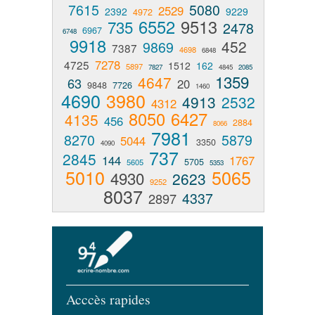
7615
5080
2529
2392
9229
4972
6552
9513
735
2478
6967
6748
9918
452
9869
7387
4698
6848
7278
4725
1512
162
5897
7827
4845
2085
1359
4647
63
20
9848
7726
1460
4690
3980
4913
2532
4312
8050
6427
4135
456
2884
8066
7981
8270
5879
5044
3350
4090
737
2845
144
1767
5705
5605
5353
5010
5065
4930
2623
9252
8037
4337
2897
Acccès rapides