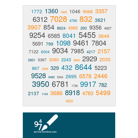
1360
3357
1772
1046
9068
4426
7028
832
6312
3621
6766
854
3907
9356
4985
8624
260
4927
5455
9254
8041
6585
3649
9461
1098
7804
5691
799
9034
7985
2157
7122
6004
4217
2929
2030
3060
2243
5367
2851
9945
8644
432
5223
329
867
3349
9528
2446
6578
2695
6483
5344
3950
6781
9917
782
1736
8918
5499
3686
4783
2137
1104
3222