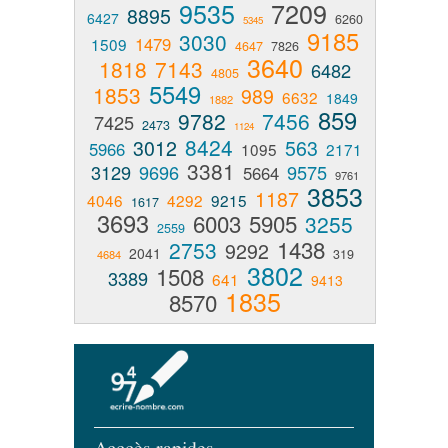
9535
7209
8895
6427
6260
5345
9185
3030
1479
1509
4647
7826
3640
1818
7143
6482
4805
5549
1853
989
6632
1849
1882
859
9782
7456
7425
2473
1124
8424
3012
563
5966
1095
2171
3381
3129
9696
9575
5664
9761
3853
1187
4046
4292
9215
1617
3693
6003
5905
3255
2559
1438
2753
9292
2041
319
4684
3802
1508
3389
641
9413
1835
8570
Acccès rapides