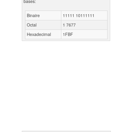
bases:
Binaire
11111 10111111
Octal
1 7677
Hexadecimal
1FBF