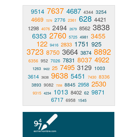
7637
4687
9514
3254
4344
628
4669
4421
2776
2361
7279
3838
2494
1298
8562
4076
2679
2760
6353
3455
5725
4981
122
1751
925
2833
9416
3723
8892
3664
8750
3874
4922
8037
7831
6356
952
7026
7495
3129
25
1003
1263
9422
9638
5451
3614
8336
7430
3638
2530
2958
8845
3893
9082
7358
1013
9871
8402
62
9315
4234
6717
6958
1545