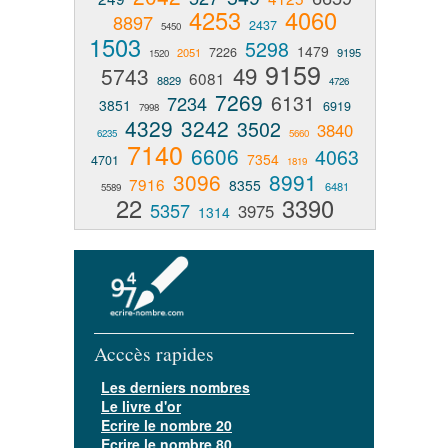
4253
4060
8897
2437
5450
1503
5298
1479
7226
2051
9195
1520
9159
49
5743
6081
8829
4726
7269
6131
7234
3851
6919
7998
4329
3242
3502
3840
6235
5660
7140
6606
4063
7354
4701
1819
3096
8991
7916
8355
6481
5589
22
3390
5357
3975
1314
Acccès rapides
Les derniers nombres
Le livre d'or
Ecrire le nombre 20
Ecrire le nombre 80