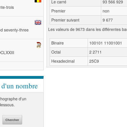
Le carré
93 566 929
nte-trois
Premier
non
Premier suivant
9 677
Les valeurs de 9673 dans les différentes ba
ed seventy-three
Binaire
100101 11001001
Octal
2 2711
DCLXXIII
Hexadecimal
25C9
e d'un nombre
orthographe d'un
-dessous.