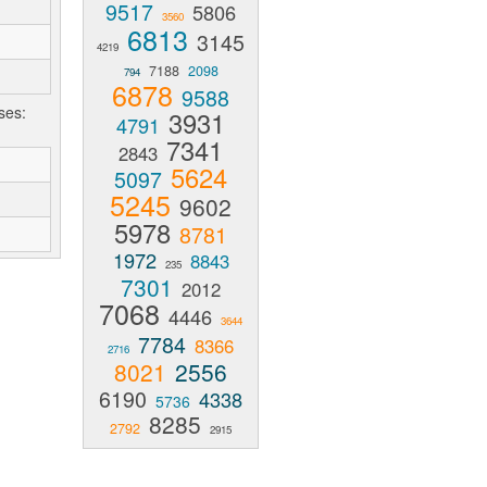
9517
5806
3560
6813
3145
4219
7188
2098
794
6878
9588
ses:
3931
4791
7341
2843
5624
5097
5245
9602
5978
8781
1972
8843
235
7301
2012
7068
4446
3644
7784
8366
2716
8021
2556
6190
4338
5736
8285
2792
2915