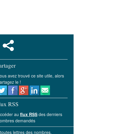
artager
ous avez trouvé ce site utile, alors
artagez le !
lux RSS
ccéder au
flux RSS
des derniers
ombres demandés
 toutes lettres des nombres.