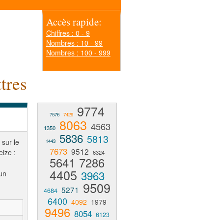
Accès rapide:
Chiffres : 0 - 9
Nombres : 10 - 99
Nombres : 100 - 999
tres
9774
7576
7429
8063
4563
1350
5836
5813
 sur le
1443
7673
9512
eize :
6324
5641
7286
4405
3963
un
9509
5271
4684
6400
4092
1979
9496
8054
6123