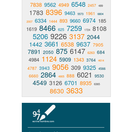
6548
7838
9562
4949
2457
489
8396
1783
9463
1961
5573
6804
6974
6334
893
9660
185
1444
2007
8466
7259
8108
1619
625
1724
9226
5206
3137
2044
3661
9637
1442
6538
7905
875
6147
7891
2050
684
6263
1124
5909
4984
1343
3764
4614
9056
309
9325
3943
4787
4566
2864
6021
888
6660
9530
4905
4549
3126
6701
8935
6365
3633
8630