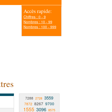
Accès rapide:
Chiffres : 0 - 9
Nombres : 10 - 99
Nombres : 100 - 999
tres
3559
7288
2728
8267
9700
7872
1555
3096
8575