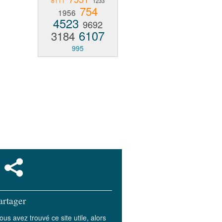
8111
1233
754
1956
4523
9692
6107
3184
995
artager
ous avez trouvé ce site utile, alors