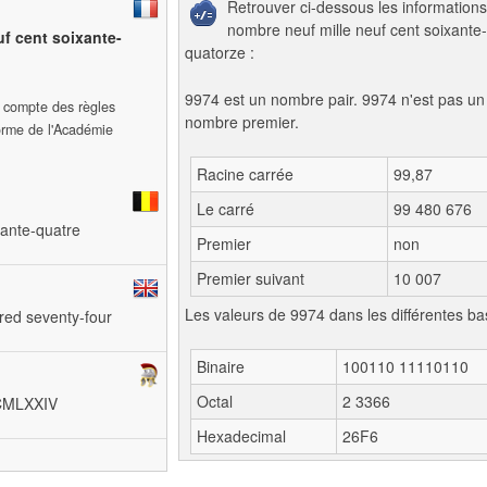
Retrouver ci-dessous les informations
nombre neuf mille neuf cent soixante-
uf cent soixante-
quatorze :
9974 est un nombre pair. 9974 n'est pas un
t compte des règles
nombre premier.
forme de l'Académie
Racine carrée
99,87
Le carré
99 480 676
ptante-quatre
Premier
non
Premier suivant
10 007
Les valeurs de 9974 dans les différentes ba
red seventy-four
Binaire
100110 11110110
Octal
2 3366
XMCMLXXIV
Hexadecimal
26F6