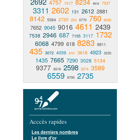
2692
8234
4757
1017
7337
9916
2602
3311
2612
2881
131
760
8142
2720
5364
253
5770
6045
4611
2439
9016
7652
9045
1732
2946
687
7538
3117
7155
8283
6068
4799
618
8811
435
4923
4059
3618
3072
3235
6707
7665
1435
7290
3028
5134
2598
9377
3589
6516
5274
6559
2735
8795
Acccès rapides
Les derniers nombres
Le livre d'or