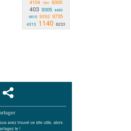
4104
6000
7991
403
9305
4460
9735
9352
6615
1140
4313
8233
artager
ous avez trouvé ce site utile, alors
artagez le !