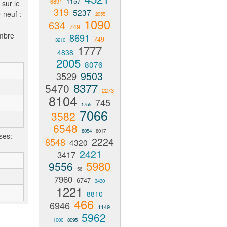
1157
6891
 sur le
319
5237
-neuf :
2055
1090
634
749
ombre
8691
749
3210
1777
4838
2005
8076
9503
3529
8377
5470
2273
8104
745
1755
7066
3582
6548
8054
8017
ses:
2224
8548
4320
2421
3417
5980
9556
56
7960
6747
3430
1221
8810
466
6946
1149
5962
1000
8095