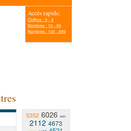
Accès rapide:
Chiffres : 0 - 9
Nombres : 10 - 99
Nombres : 100 - 999
tres
6026
5352
6431
2112
4673
4521