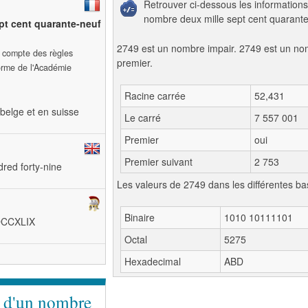
Retrouver ci-dessous les informations
nombre deux mille sept cent quarante
pt cent quarante-neuf
2749 est un nombre impair. 2749 est un n
t compte des règles
premier.
forme de l'Académie
Racine carrée
52,431
belge et en suisse
Le carré
7 557 001
Premier
oui
Premier suivant
2 753
red forty-nine
Les valeurs de 2749 dans les différentes ba
Binaire
1010 10111101
MDCCXLIX
Octal
5275
Hexadecimal
ABD
e d'un nombre