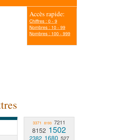
Accès rapide:
Chiffres : 0 - 9
Nombres : 10 - 99
Nombres : 100 - 999
tres
7211
3371
8193
1502
8152
1680
2382
527