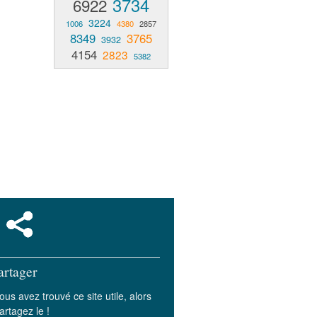
3734
6922
3224
1006
4380
2857
8349
3765
3932
4154
2823
5382
artager
ous avez trouvé ce site utile, alors
artagez le !