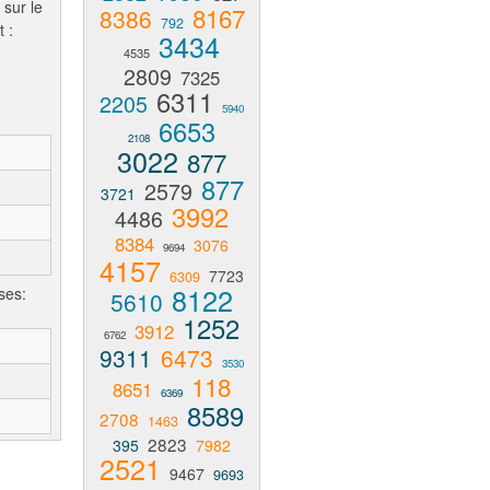
 sur le
8167
8386
792
 :
3434
4535
2809
7325
6311
2205
5940
6653
2108
3022
877
877
2579
3721
3992
4486
8384
3076
9694
4157
7723
6309
8122
ses:
5610
1252
3912
6762
9311
6473
3530
118
8651
6369
8589
2708
1463
2823
395
7982
2521
9467
9693