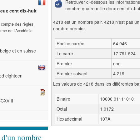
Retrouver ci-dessous les informations
nombre quatre mille deux cent dix-huit
deux cent dix-huit
4218 est un nombre pair. 4218 n'est pas un
t compte des règles
nombre premier.
forme de l'Académie
Racine carrée
64,946
belge et en suisse
Le carré
17 791 524
Premier
non
Premier suivant
4 219
red eighteen
Les valeurs de 4218 dans les différentes ba
Binaire
10000 01111010
CCXVIII
Octal
1 0172
Hexadecimal
107A
e d'un nombre