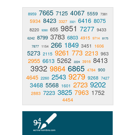
7665
4067
7125
5559
8959
7381
8423
6416
8075
5934
3327
3321
9851
7277
655
8220
9433
9390
3783
8799
6803
4915
6242
9714
8175
266
1849
3451
1606
7877
1154
9261
773
5273
2213
963
2115
8413
5262
2955
6613
3916
2224
3932
6865
9864
900
4784
9279
2543
4645
9268
2260
7427
9202
2723
3468
5568
1601
3825
7963
1752
7223
2883
4454