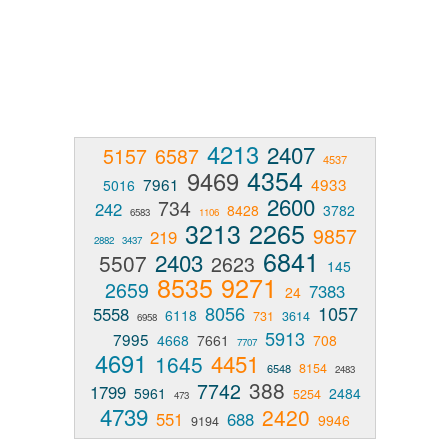
4213
2407
5157
6587
4537
4354
9469
7961
4933
5016
2600
734
242
8428
3782
6583
1106
3213
2265
9857
219
2882
3437
6841
2403
5507
2623
145
8535
9271
2659
7383
24
8056
1057
5558
6118
731
3614
6958
5913
7995
4668
7661
708
7707
4691
4451
1645
8154
6548
2483
388
7742
1799
5961
2484
5254
473
4739
2420
551
688
9946
9194