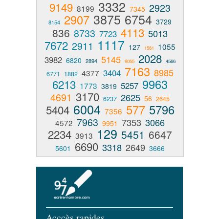
3332
9149
2923
8199
7345
3875
6754
2907
3729
8154
4113
836
8733
5013
7723
1117
7672
2911
1055
127
1561
2028
5145
3982
6820
2894
9055
4566
7163
8985
3404
4377
6771
1882
9963
6213
5257
1773
3819
3170
4691
2625
56
6237
2645
6004
577
5796
5404
7356
7963
7353
3066
4572
9951
129
2234
5451
6647
3913
6690
3318
2649
5601
3666
Acccès rapides