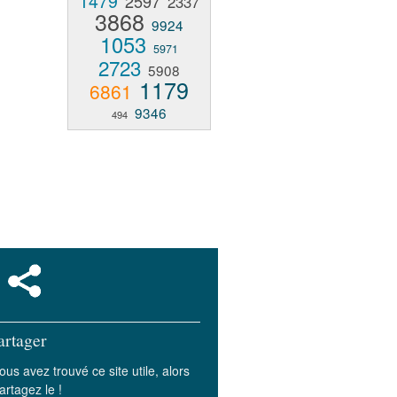
1479
2597
2337
3868
9924
1053
5971
2723
5908
1179
6861
9346
494
artager
ous avez trouvé ce site utile, alors
artagez le !