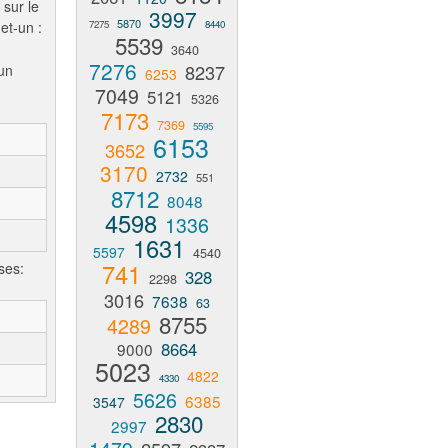
 sur le
3997
5870
et-un :
7275
8440
5539
3640
7276
8237
un
6253
7049
5121
5326
7173
7369
5595
6153
3652
3170
2732
551
8712
8048
4598
1336
1631
5597
4540
741
ses:
328
2298
3016
7638
63
8755
4289
8664
9000
5023
4822
4330
5626
6385
3547
2830
2997