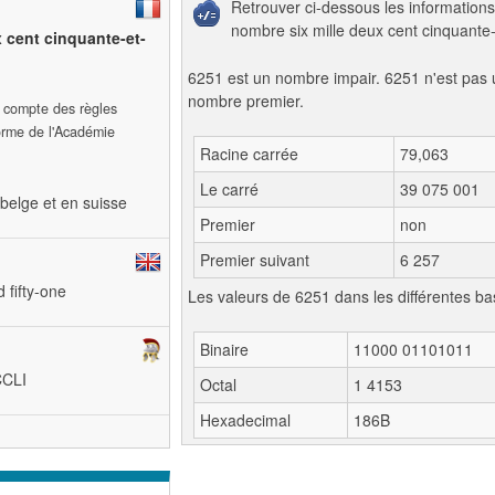
Retrouver ci-dessous les informations
nombre six mille deux cent cinquante-
x cent cinquante-et-
6251 est un nombre impair. 6251 n'est pas 
nombre premier.
t compte des règles
forme de l'Académie
Racine carrée
79,063
Le carré
39 075 001
belge et en suisse
Premier
non
Premier suivant
6 257
 fifty-one
Les valeurs de 6251 dans les différentes ba
Binaire
11000 01101011
CCLI
Octal
1 4153
Hexadecimal
186B