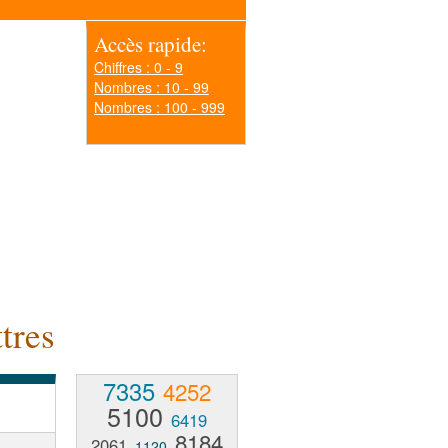
Accès rapide:
Chiffres : 0 - 9
Nombres : 10 - 99
Nombres : 100 - 999
tres
7335
4252
5100
6419
8184
2061
1120