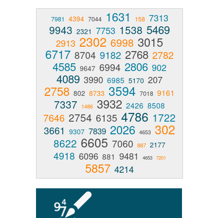
1631
7313
4394
7981
7044
158
5469
9943
1538
7753
2321
2302
3015
6998
2913
6717
2768
8704
9182
2782
4585
2806
6994
902
9647
4089
3990
207
6985
5170
3594
2758
9161
802
8733
7018
3932
7337
2426
8508
1486
4786
2754
1722
7646
6135
302
2026
3661
7839
9307
4653
6605
8622
7060
2177
887
4918
6096
9481
881
4653
7201
5857
4214