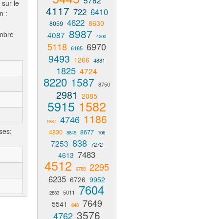
5782
 sur le
4117
722
6410
n :
4622
8630
8059
8987
ombre
4087
4200
5118
6970
6185
9493
1266
4881
1825
4724
8220
1587
8750
2981
2085
5915
1582
1186
4746
1887
ses:
4830
8677
8845
106
838
7253
7272
7483
4613
4512
2295
9788
6235
6726
9952
7604
5011
2883
7649
5541
648
3576
4762