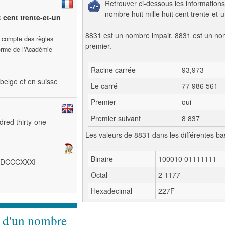
Retrouver ci-dessous les informations
nombre huit mille huit cent trente-et-u
t cent trente-et-un
8831 est un nombre impair. 8831 est un n
t compte des règles
premier.
forme de l'Académie
Racine carrée
93,973
belge et en suisse
Le carré
77 986 561
Premier
oui
Premier suivant
8 837
dred thirty-one
Les valeurs de 8831 dans les différentes ba
Binaire
100010 01111111
IIMDCCCXXXI
Octal
2 1177
Hexadecimal
227F
e d'un nombre