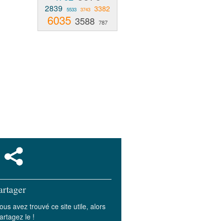
2839
3382
5533
3743
6035
3588
787
artager
ous avez trouvé ce site utile, alors
artagez le !