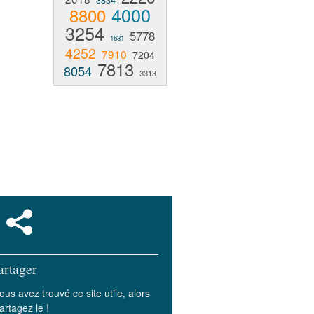
3834
4000
8800
3254
5778
1631
4252
7910
7204
7813
8054
3313
artager
ous avez trouvé ce site utile, alors
artagez le !