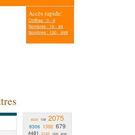
Accès rapide:
Chiffres : 0 - 9
Nombres : 10 - 99
Nombres : 100 - 999
tres
2075
8559
109
679
1392
8306
4481
2143
1533
2442