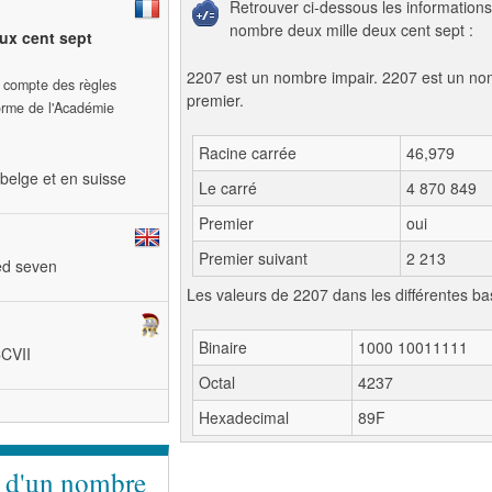
Retrouver ci-dessous les informations
nombre deux mille deux cent sept :
ux cent sept
2207 est un nombre impair. 2207 est un n
t compte des règles
premier.
forme de l'Académie
Racine carrée
46,979
belge et en suisse
Le carré
4 870 849
Premier
oui
Premier suivant
2 213
ed seven
Les valeurs de 2207 dans les différentes ba
Binaire
1000 10011111
CCVII
Octal
4237
Hexadecimal
89F
e d'un nombre