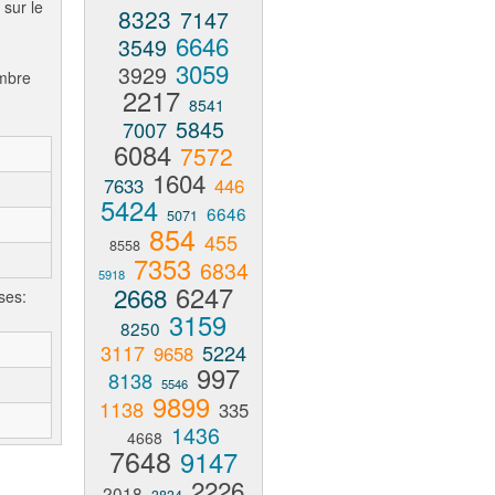
 sur le
8323
7147
6646
3549
3059
3929
ombre
2217
8541
5845
7007
6084
7572
1604
7633
446
5424
6646
5071
854
455
8558
7353
6834
5918
6247
2668
ses:
3159
8250
3117
5224
9658
997
8138
5546
9899
1138
335
1436
4668
7648
9147
2226
2018