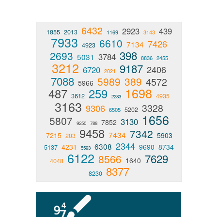
6432
2923
439
1855
2013
1169
3143
7933
6610
7426
7134
4923
398
2693
3784
5031
8836
2455
3212
9187
2406
6720
2021
7088
5989
389
4572
5966
1698
487
259
3612
4935
2283
3163
3328
9306
5202
6505
1656
5807
3130
7852
9250
788
9458
7342
7434
7215
5903
203
2344
6308
4231
9690
8734
5137
5593
6122
7629
8566
1640
4048
8377
8230