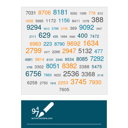
8181
8706
7031
778
9292
1599
612
388
1156
1172
1658
5995
8411
1078
9294
9092
369
5789
2156
6613
2407
629
400
7472
2111
435
1694
5565
1634
9692
6963
223
8790
2799
2947
5132
477
2266
2477
7292
8085
9814
9534
4981
6131
2345
8382
8051
3388
5475
3302
3768
6756
2536
3368
7860
9222
2118
3745
7930
6258
2253
2750
1818
7605